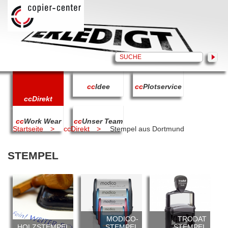
cc
Idee
cc
Plotservice
cc
Direkt
cc
Work Wear
cc
Unser Team
Startseite
ccDirekt
Stempel aus Dortmund
STEMPEL
MODICO-
TRODAT
HOLZSTEMPEL
STEMPEL
STEMPEL