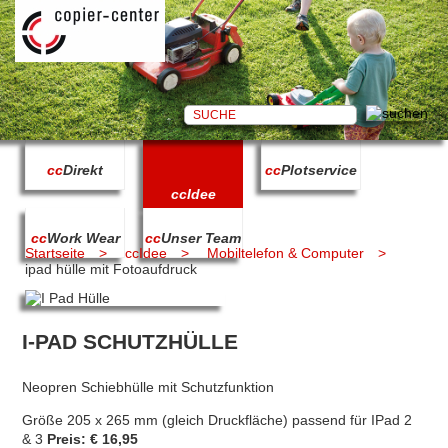
cc
Direkt
cc
Plotservice
cc
Idee
cc
Work Wear
cc
Unser Team
Startseite
ccIdee
Mobiltelefon & Computer
ipad hülle mit Fotoaufdruck
I-PAD SCHUTZHÜLLE
Neopren Schiebhülle mit Schutzfunktion
Größe 205 x 265 mm (gleich Druckfläche) passend für IPad 2
& 3
Preis: € 16,95