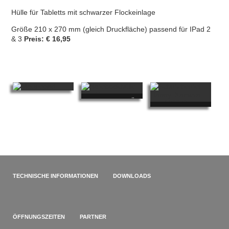
Hülle für Tabletts mit schwarzer Flockeinlage
Größe 210 x 270 mm (gleich Druckfläche) passend für IPad 2
& 3
Preis: € 16,95
MOUSEPAD
NOTEBOOKHÜLLE
MIT
MIT
SOFTBEUTEL
FOTOAUFDRUCK
FOTOAUFDRUCK
FÜR HANDY
TECHNISCHE INFORMATIONEN
DOWNLOADS
ÖFFNUNGSZEITEN
PARTNER