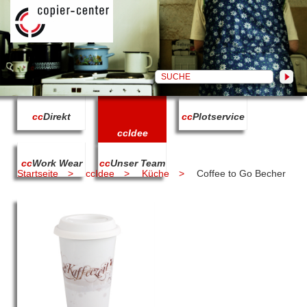
cc
Direkt
cc
Plotservice
cc
Idee
cc
Work Wear
cc
Unser Team
Startseite
ccIdee
Küche
Coffee to Go Becher