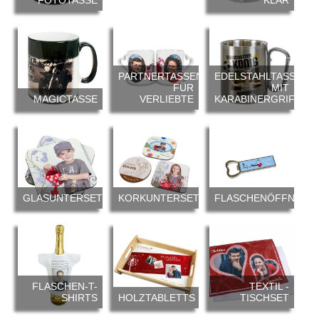
PARTNERTASSEN
EDELSTAHLTASSE
FÜR
MIT
MAGICTASSE
VERLIEBTE
KARABINERGRIFF
GLASUNTERSETZER
KORKUNTERSETZER
FLASCHENÖFFNER
FLASCHEN-T-
TEXTIL -
SHIRTS
HOLZTABLETTS
TISCHSET