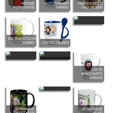
WEISSE F
FOTOTASSEN
TASSEN GOLD
OTOTASSE
FARBIG
UND SILBER
THERMOBECHER
RIESENFOTOTASSE
JUMBO
LÖFFELTASSEN
LATTE
MACCHIATO
THERMOTRINKFLASCHE
KLEIN
LATTE
MACCHIATO
GROSS
GLASTASSE
MATT
SCHWARZE
GLASTASSE
FOTOTASSE
KLAR